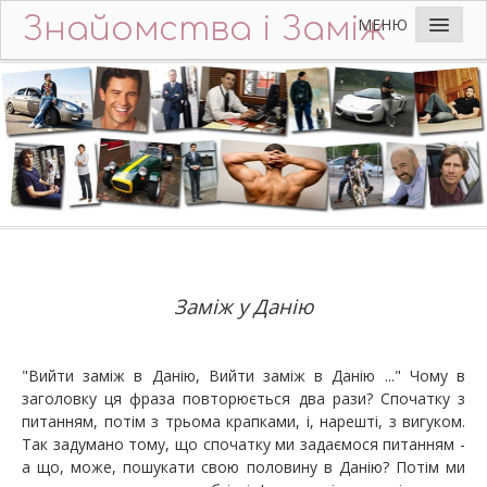
Знайомства і Заміж
МЕНЮ
Головна
Додати анкету
Що пишуть чоловіки
Ідеальний чоловік
Питання та відповіді
Поради
Заміж у Данію
Контакти
"Вийти заміж в Данію, Вийти заміж в Данію ..." Чому в
заголовку ця фраза повторюється два рази? Спочатку з
питанням, потім з трьома крапками, і, нарешті, з вигуком.
Так задумано тому, що спочатку ми задаємося питанням -
а що, може, пошукати свою половину в Данію? Потім ми