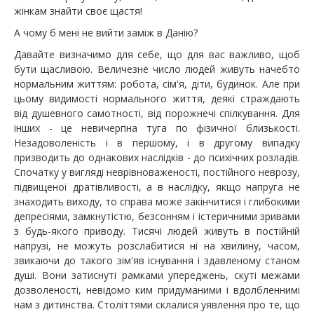
жінкам знайти своє щастя!
А чому б мені не вийти заміж в Данію?
Давайте визначимо для себе, що для вас важливо, щоб
бути щасливою. Величезне число людей живуть начебто
нормальним життям: робота, сім'я, діти, будинок. Але при
цьому видимості нормального життя, деякі страждають
від душевного самотності, від порожнечі спілкування. Для
інших - це невичерпна туга по фізичної близькості.
Незадоволеність і в першому, і в другому випадку
призводить до однакових наслідків - до психічних розладів.
Спочатку у вигляді неврівноваженості, постійного неврозу,
підвищеної дратівливості, а в наслідку, якщо напруга не
знаходить виходу, то справа може закінчитися і глибокими
депресіями, замкнутістю, безсонням і істеричними зривами
з будь-якого приводу. Тисячі людей живуть в постійній
напрузі, не можуть розслабитися ні на хвилину, часом,
звикаючи до такого зім'яв існування і здавленому станом
душі. Вони затиснуті рамками упереджень, скуті межами
дозволеності, невідомо ким придуманими і вдолбленнимі
нам з дитинства. Століттями склалися уявлення про те, що