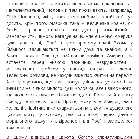
становища країни, залежить і рівень (як матеріальний, так
і інтелектуальний) чоловіків там проживають. Наприклад,
США. Чоловіків, які цікавляться шлюбом з російської тут
досить. Крім того, Америка така ж величезна країна, як
Росія, і рівень женихів там дуже різноманітний і
ментальність, чимось нагадує нашу. Але є і мінус. Америка
дуже далеко від Росії в просторовому плані. Вдома у
більшості залишаються не тільки друзі та знайомі, а й
близькі родичі. Так що, вийшовши заміж в Америці, ви
встанете перед низкою технічних незручностей і
матеріальних проблем у вигляді витрат на дорогі
телефонні розмови, не кажучи вже про квитки на переліт.
Але припустимо, що ваш пошук увінчався успіхом і ви
знайшли не тільки милого душі чоловіка, але і заможного,
що дозволить вам не тільки поїздки в Росію, а й оплату
приїзду родичів в гості. Проте, живуть в Америці наші
колишні співвітчизники скаржаться на відчуття душевного
дискомфорту (у всякому разі спочатку) через давить
морального відчуття відірваності від Росії і залишилися
там родичів.
В цьому відношенні Європа багато сприятливішими.