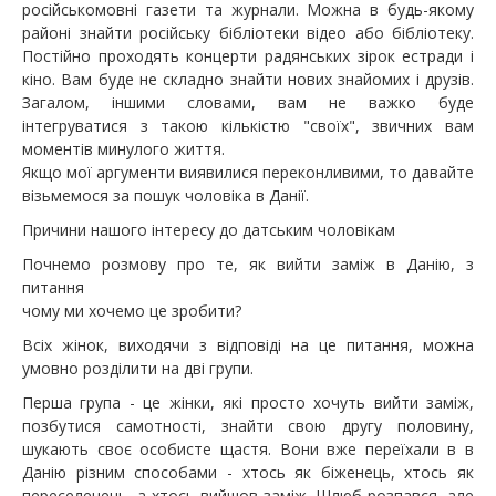
російськомовні газети та журнали. Можна в будь-якому
районі знайти російську бібліотеки відео або бібліотеку.
Постійно проходять концерти радянських зірок естради і
кіно. Вам буде не складно знайти нових знайомих і друзів.
Загалом, іншими словами, вам не важко буде
інтегруватися з такою кількістю "своїх", звичних вам
моментів минулого життя.
Якщо мої аргументи виявилися переконливими, то давайте
візьмемося за пошук чоловіка в Данії.
Причини нашого інтересу до датським чоловікам
Почнемо розмову про те, як вийти заміж в Данію, з
питання
чому ми хочемо це зробити?
Всіх жінок, виходячи з відповіді на це питання, можна
умовно розділити на дві групи.
Перша група - це жінки, які просто хочуть вийти заміж,
позбутися самотності, знайти свою другу половину,
шукають своє особисте щастя. Вони вже переїхали в в
Данію різним способами - хтось як біженець, хтось як
переселенець, а хтось вийшов заміж. Шлюб розпався, але