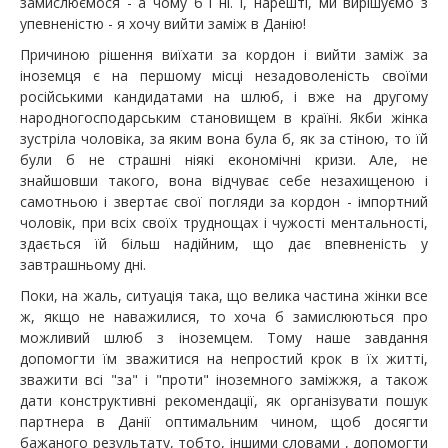
замислюємося - а чому б і ні. І, нарешті, ми вирішуємо з
упевненістю - я хочу вийти заміж в Данію!
Причиною рішення виїхати за кордон і вийти
заміж за
іноземця
є на першому місці незадоволеність своїми
російськими кандидатами на шлюб, і вже на другому
народногосподарським становищем в країні. Якби жінка
зустріла чоловіка, за яким вона була б, як за стіною, то їй
були б не страшні ніякі економічні кризи. Але, не
знайшовши такого, вона відчуває себе незахищеною і
самотньою і звертає свої погляди за кордон - імпортний
чоловік, при всіх своїх труднощах і чужості ментальності,
здається їй більш надійним, що дає впевненість у
завтрашньому дні.
Поки, на жаль, ситуація така, що велика частина жінки все
ж, якщо не наважилися, то хоча б замислюються про
можливий шлюб з іноземцем. Тому наше завдання
допомогти їм зважитися на непростий крок в їх житті,
зважити всі "за" і "проти" іноземного заміжжя, а також
дати конструктивні рекомендації, як організувати пошук
партнера в Данії оптимальним чином, щоб досягти
бажаного результату, тобто, іншими словами , допомогти