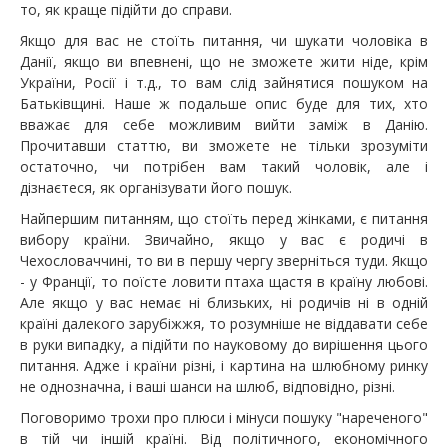
то, як краще підійти до справи.
Якщо для вас не стоїть питання, чи шукати чоловіка в
Данії, якщо ви впевнені, що не зможете жити ніде, крім
України, Росії і т.д., то вам слід зайнятися пошуком на
Батьківщині. Наше ж подальше опис буде для тих, хто
вважає для себе можливим вийти заміж в Данію.
Прочитавши статтю, ви зможете не тільки зрозуміти
остаточно, чи потрібен вам такий чоловік, але і
дізнаєтеся, як організувати його пошук.
Найпершим питанням, що стоїть перед жінками, є питання
вибору країни. Звичайно, якщо у вас є родичі в
Чехословаччині, то ви в першу чергу зверніться туди. Якщо
- у Франції, то поїсте ловити птаха щастя в країну любові.
Але якщо у вас немає ні близьких, ні родичів ні в одній
країні далекого зарубіжжя, то розумніше не віддавати себе
в руки випадку, а підійти по науковому до вирішення цього
питання. Адже і країни різні, і картина на шлюбному ринку
не однозначна, і ваші шанси на шлюб, відповідно, різні.
Поговоримо трохи про плюси і мінуси пошуку "нареченого"
в тій чи іншій країні. Від політичного, економічного