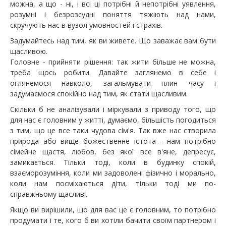
можна, а що - ні, і всі ці потрібні й непотрібні уявлення,
розумні і безрозсудні поняття тяжіють над нами,
скручують нас в вузол умовностей і страхів.
Задумайтесь над тим, як ви живете. Що заважає вам бути
щасливою.
Головне - прийняти рішення: так жити більше не можна,
треба щось робити. Давайте заглянемо в себе і
оглянемося навколо, загальмувати плин часу і
задумаємося спокійно над тим, як стати щасливим.
Скільки б не аналізували і міркували з приводу того, що
для нас є головним у житті, думаємо, більшість погодиться
з тим, що це все таки чудова сім'я. Так вже нас створила
природа або вище божественне істота - нам потрібно
сімейне щастя, любов, без якої все в'яне, депресує,
замикається. Тільки тоді, коли в будинку спокій,
взаєморозуміння, коли ми задоволені фізично і морально,
коли нам посміхаються діти, тільки тоді ми по-
справжньому щасливі.
Якщо ви вирішили, що для вас це є головним, то потрібно
продумати і те, кого б ви хотіли бачити своїм партнером і