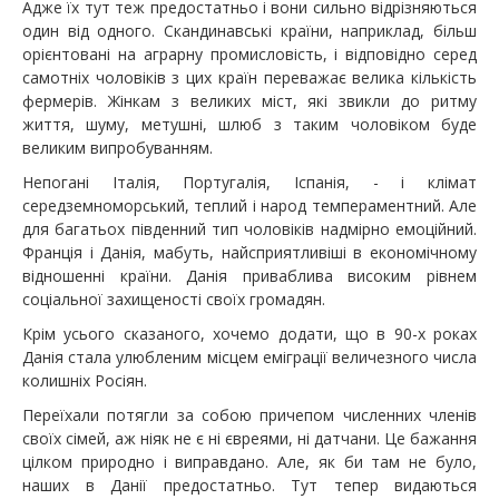
Адже їх тут теж предостатньо і вони сильно відрізняються
один від одного. Скандинавські країни, наприклад, більш
орієнтовані на аграрну промисловість, і відповідно серед
самотніх чоловіків з цих країн переважає велика кількість
фермерів. Жінкам з великих міст, які звикли до ритму
життя, шуму, метушні, шлюб з таким чоловіком буде
великим випробуванням.
Непогані Італія, Португалія, Іспанія, - і клімат
середземноморський, теплий і народ темпераментний. Але
для багатьох південний тип чоловіків надмірно емоційний.
Франція і Данія, мабуть, найсприятливіші в економічному
відношенні країни. Данія приваблива високим рівнем
соціальної захищеності своїх громадян.
Крім усього сказаного, хочемо додати, що в 90-х роках
Данія стала улюбленим місцем еміграції величезного числа
колишніх Росіян.
Переїхали потягли за собою причепом численних членів
своїх сімей, аж ніяк не є ні євреями, ні датчани. Це бажання
цілком природно і виправдано. Але, як би там не було,
наших в Данії предостатньо. Тут тепер видаються