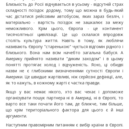
Близькість до Росії відчувається в усьому - відсутній страх
складності поїздок додому, тому що можна в будь-який
час дістатися рейсовим автобусом, яких зараз безліч, і
матеріально - вартість поїздок не зашкалює за межу
неможливого. Крім цього, Європа - це континент
тисячолітньої цивілізації. Це що склалася впродовж
століть культура життя. Навіть в тому, як люблячи
називають Європу "старенькою" чується відгомін рідного і
близького. Вона нам всім начебто загальна бабуся. А
Америку прийнято називати "диким заходом" і в цьому
понятті протягає холод і відчуженість. Ясно, ці обидві
назви не є глибокими визначеннями сутності Європи і
Америки. Це швидше жартівливі, ніж серйозні дефініції, але,
як то кажуть, в кожному жарті є частка правди.
Якщо у вас немає нікого, хто вас чекає і допоможе
організувати пошук партнера ні в Америці, ні в Європі, то
варто все таки почати його там, де ближче, тим більше,
що крім територіального фактора для цього є й інші
аргументи.
Наступним правомірним питанням є вибір країни в Європі.