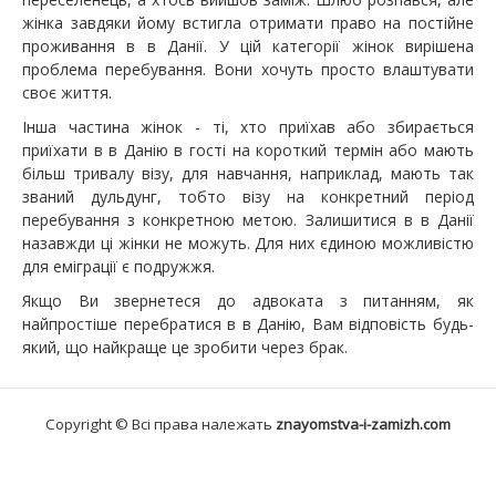
жінка завдяки йому встигла отримати право на постійне
проживання в в Данії. У цій категорії жінок вирішена
проблема перебування. Вони хочуть просто влаштувати
своє життя.
Інша частина жінок - ті, хто приїхав або збирається
приїхати в в Данію в гості на короткий термін або мають
більш тривалу візу, для навчання, наприклад, мають так
званий дульдунг, тобто візу на конкретний період
перебування з конкретною метою. Залишитися в в Данії
назавжди ці жінки не можуть. Для них єдиною можливістю
для еміграції є подружжя.
Якщо Ви звернетеся до адвоката з питанням, як
найпростіше перебратися в в Данію, Вам відповість будь-
який, що найкраще це зробити через брак.
Copyright © Всі права належать
znayomstva-i-zamizh.com