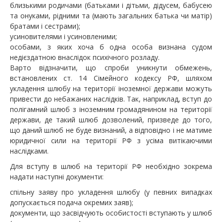
близькими родичами (батьками і дітьми, дідусем, бабусею
та онуками, рідними та (мають загальних батька чи матір)
братами і сестрами);
усиновителями і усиновленими;
особами, з яких хоча б одна особа визнана судом
недієздатною внаслідок психічного розладу.
Варто відзначити, що спроби уникнути обмежень,
встановлених ст. 14 Сімейного кодексу РФ, шляхом
укладення шлюбу на території іноземної держави можуть
привести до небажаних наслідків. Так, наприклад, вступ до
полігамний шлюб з іноземним громадянином на території
держави, де такий шлюб дозволений, призведе до того,
що даний шлюб не буде визнаний, а відповідно і не матиме
юридичної сили на території РФ з усіма витікаючими
наслідками.
Для вступу в шлюб на території РФ необхідно зокрема
надати наступні документи:
спільну заяву про укладення шлюбу (у певних випадках
допускається подача окремих заяв);
документи, що засвідчують особистості вступають у шлюб