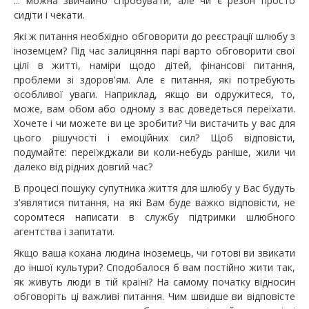
... можна звичайно спробувати, але чи є резон просто
сидіти і чекати.
Які ж питання необхідно обговорити до реєстрації шлюбу з
іноземцем? Під час залицяння парі варто обговорити свої
цілі в житті, наміри щодо дітей, фінансові питання,
проблеми зі здоров'ям. Але є питання, які потребують
особливої ​​уваги. Наприклад, якщо ви одружитеся, то,
може, вам обом або одному з вас доведеться переїхати.
Хочете і чи можете ви це зробити? Чи вистачить у вас для
цього рішучості і емоційних сил? Щоб відповісти,
подумайте: переїжджали ви коли-небудь раніше, жили чи
далеко від рідних довгий час?
В процесі пошуку супутника життя для шлюбу у Вас будуть
з'являтися питання, на які Вам буде важко відповісти, не
соромтеся написати в службу підтримки шлюбного
агентства і запитати.
Якщо ваша кохана людина іноземець, чи готові ви звикати
до іншої культури? Сподобалося б вам постійно жити так,
як живуть люди в тій країні? На самому початку відносин
обговоріть ці важливі питання. Чим швидше ви відповісте