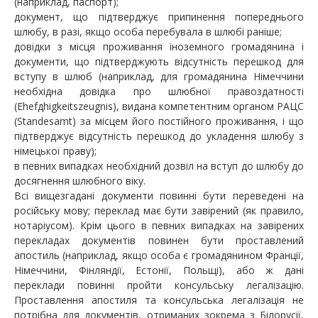
(наприклад, паспорт);
документ, що підтверджує припинення попереднього
шлюбу, в разі, якщо особа перебувала в шлюбі раніше;
довідки з місця проживання іноземного громадянина і
документи, що підтверджують відсутність перешкод для
вступу в шлюб (наприклад, для громадянина Німеччини
необхідна довідка про шлюбної правоздатності
(Ehefдhigkeitszeugnis), видана компетентним органом РАЦС
(Standesamt) за місцем його постійного проживання, і що
підтверджує відсутність перешкод до укладення шлюбу з
німецької праву);
в певних випадках необхідний дозвіл на вступ до шлюбу до
досягнення шлюбного віку.
Всі вищезгадані документи повинні бути переведені на
російську мову; переклад має бути завірений (як правило,
нотаріусом). Крім цього в певних випадках на завірених
перекладах документів повинен бути проставлений
апостиль (наприклад, якщо особа є громадянином Франції,
Німеччини, Фінляндії, Естонії, Польщі), або ж дані
переклади повинні пройти консульську легалізацію.
Проставлення апостиля та консульська легалізація не
потрібна для документів, отриманих зокрема з Білорусії,