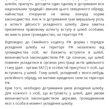
шлюби, прагнуть догодити один одному в дотриманні всіх
національних традицій і звичаїв цього священного обряду,
найчастіше ігноруючи не менш значущі норми
законодавства. Але ж їх дотримання грає вирішальну роль
в аспекті дійсності укладеного шлюбу. Дана замітка
присвячена правовому аспекту вступу в шлюб особами,
які мають різне громадянство, на території РФ.
Відповідно до Сімейного кодексу РФ форма і порядок
укладення шлюбу на території РФ незалежно від
громадянства осіб, які бажають вступити в шлюб,
визначаються законодавством РФ. Це означає, що шлюб
повинен укладатися в органах реєстрації актів цивільного
стану (далі - органи ЗАГС) в особистій присутності осіб, що
вступають у шлюб. Тому шлюб, укладений з якого-небудь
релігійного обряду, не матиме юридичної сили на території
РФ.
Крім того, необхідно дотримання умов укладення шлюбу.
Для кожного з осіб, що вступають у шлюб, дані умови
визначаються законодавством держави, громадянином
якої є особа в момент укладення шлюбу.