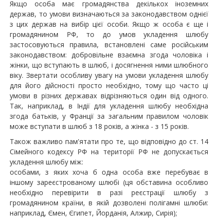
Якщо особа має громадянства декількох іноземних
держав, то умови визначаються за законодавством однієї
з цих держав на вибір цієї особи. Якщо ж особа є ще і
громадянином РФ, то до умов укладення шлюбу
застосовуються правила, встановлені саме російським
законодавством: добровільне взаємна згода чоловіка і
жінки, що вступають в шлюб, і досягнення ними шлюбного
віку. Звертати особливу увагу на умови укладення шлюбу
для його дійсності просто необхідно, тому що часто ці
умови в різних державах відрізняються один від одного.
Так, наприклад, в Індії для укладення шлюбу необхідна
згода батьків, у Франції за загальним правилом чоловік
може вступати в шлюб з 18 років, а жінка - з 15 років.
Також важливо пам'ятати про те, що відповідно до ст. 14
Сімейного кодексу РФ на території РФ не допускається
укладення шлюбу між:
особами, з яких хоча б одна особа вже перебуває в
іншому зареєстрованому шлюбі (ця обставина особливо
необхідно перевірити в разі реєстрації шлюбу з
громадянином країни, в якій дозволені полігамні шлюби:
наприклад, Ємен, Єгипет, Йорданія, Алжир, Сирія);