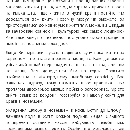
на них, тим краще, це позбавить вас від зайвих стресів і
матеріальних витрат. Адже одна справа - приїхати в гості
на кілька днів, інше - жити в чужій країні постійно. Чи
доведеться вам вчити іноземну мову? Чи зможете ви
пристосуватися до нових умов життя? А може, ви швидше
за зачаровані країною і її культурою, ніж самою людиною?
Але таке відчуття, напевно, поступово скоро пройде, а
шлюб - це постійний союз двох.
Якщо Ви вирішили шукати надійного супутника життя за
кордоном і не знаєте іноземної мови, то Вам допоможе
унікальний онлайн перекладач нашого агентства, але тим
не менш, Вам доведеться йти на курси. Практика
знайомства в міжнародному шлюбному сервісі у Вас
з'явиться відразу, тому навчання плюс практика і Ви
протягом двох-трьох місяців побіжно заговорите. Мрієте
вийти заміж за кордон? Реєструйся в нашому сайті для
бракв з іноземцем.
Укладення шлюбу з іноземцем в Росії. Вступ до шлюбу -
важлива подія в житті кожної людини. Дедалі більшого
поширення останнім часом набувають шлюби між
громадянами різних держав. Особи, що укладають такі