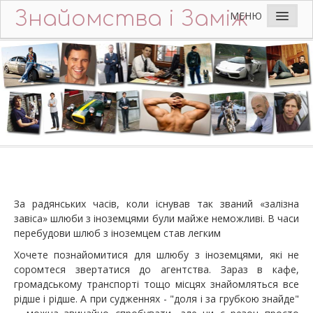
Знайомства і Заміж
МЕНЮ
Головна
Додати анкету
Що пишуть чоловіки
Ідеальний чоловік
Питання та відповіді
Поради
Контакти
За радянських часів, коли існував так званий «залізна
завіса» шлюби з іноземцями були майже неможливі. В часи
перебудови шлюб з іноземцем став легким
Хочете познайомитися для шлюбу з іноземцями, які не
соромтеся звертатися до агентства. Зараз в кафе,
громадському транспорті тощо місцях знайомляться все
рідше і рідше. А при судженнях - "доля і за грубкою знайде"