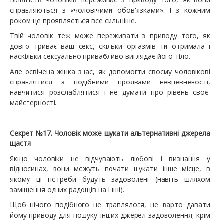
справляються з «чоловічими обов'язками». І з кожним
роком це проявляється все сильніше.
Твій чоловік теж може переживати з приводу того, як
довго триває ваш секс, скільки оргазмів ти отримала і
наскільки сексуально привабливо виглядає його тіло.
Але освічена жінка знає, як допомогти своєму чоловікові
справлятися з подібними проявами невпевненості,
навчитися розслаблятися і не думати про рівень своєї
майстерності.
Секрет №17. Чоловік може шукати альтернативні джерела
щастя
Якщо чоловіки не відчувають любові і визнання у
відносинах, вони можуть почати шукати інше місце, в
якому ці потреби будуть задоволені (навіть шляхом
заміщення одних радощів на інші).
Щоб нічого подібного не траплялося, не варто давати
йому приводу для пошуку інших джерел задоволення, крім