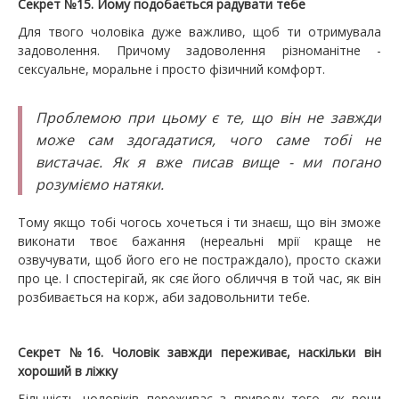
Секрет №15. Йому подобається радувати тебе
Для твого чоловіка дуже важливо, щоб ти отримувала
задоволення. Причому задоволення різноманітне -
сексуальне, моральне і просто фізичний комфорт.
Проблемою при цьому є те, що він не завжди
може сам здогадатися, чого саме тобі не
вистачає. Як я вже писав вище - ми погано
розуміємо натяки.
Тому якщо тобі чогось хочеться і ти знаєш, що він зможе
виконати твоє бажання (нереальні мрії краще не
озвучувати, щоб його его не постраждало), просто скажи
про це. І спостерігай, як сяє його обличчя в той час, як він
розбивається на корж, аби задовольнити тебе.
Секрет №16. Чоловік завжди переживає, наскільки він
хороший в ліжку
Більшість чоловіків переживає з приводу того, як вони