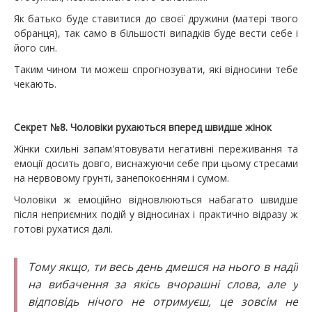
Як батько буде ставитися до своєї дружини (матері твого
обранця), так само в більшості випадків буде вести себе і
його син.
Таким чином ти можеш спрогнозувати, які відносини тебе
чекають.
Секрет №8. Чоловіки рухаються вперед швидше жінок
Жінки схильні запам'ятовувати негативні переживання та
емоції досить довго, виснажуючи себе при цьому стресами
на нервовому грунті, занепокоєнням і сумом.
Чоловіки ж емоційно відновлюються набагато швидше
після неприємних подій у відносинах і практично відразу ж
готові рухатися далі.
Тому якщо, ти весь день дмешся на нього в надії
на вибачення за якісь вчорашні слова, але у
відповідь нічого не отримуєш, це зовсім не