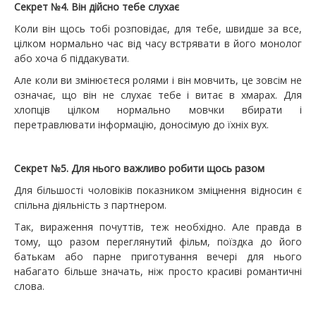
Секрет №4. Він дійсно тебе слухає
Коли він щось тобі розповідає, для тебе, швидше за все,
цілком нормально час від часу встрявати в його монолог
або хоча б піддакувати.
Але коли ви змінюєтеся ролями і він мовчить, це зовсім не
означає, що він не слухає тебе і витає в хмарах. Для
хлопців цілком нормально мовчки вбирати і
перетравлювати інформацію, доносімую до їхніх вух.
Секрет №5. Для нього важливо робити щось разом
Для більшості чоловіків показником зміцнення відносин є
спільна діяльність з партнером.
Так, вираження почуттів, теж необхідно. Але правда в
тому, що разом переглянутий фільм, поїздка до його
батькам або парне приготування вечері для нього
набагато більше значать, ніж просто красиві романтичні
слова.