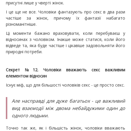
присутні лише у чверті жінок.
І це ще не все. Чоловіки фантазують про секс в два рази
частіше за жінок, причому їх фантазії набагато
різноманітніше.
Ці моменти бажано враховувати, коли перебуваєш у
відносинах з чоловіком. Інакше може статися, коли його
відведе та, яка буде частіше і цікавіше задовольняти його
природні потреби.
Секрет №12. Чоловіки вважають секс важливим
елементом відносин
Існує міф, що для більшості чоловіків секс - це просто секс.
Але насправді для дуже багатьох - це важливий
вид взаємодії між двома небайдужими один до
одного людьми.
Точно так же, як і більшість жінок, чоловіки вважають