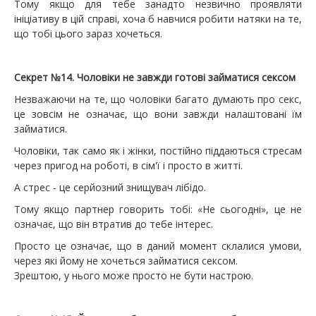
Тому якщо для тебе занадто незвично проявляти
ініціативу в цій справі, хоча б навчися робити натяки на те,
що тобі цього зараз хочеться.
Секрет №14. Чоловіки не завжди готові займатися сексом
Незважаючи на те, що чоловіки багато думають про секс,
це зовсім не означає, що вони завжди налаштовані їм
займатися.
Чоловіки, так само як і жінки, постійно піддаються стресам
через пригод на роботі, в сім'ї і просто в житті.
А стрес - це серйозний знищувач лібідо.
Тому якщо партнер говорить тобі: «Не сьогодні», це не
означає, що він втратив до тебе інтерес.
Просто це означає, що в даний момент склалися умови,
через які йому не хочеться займатися сексом.
Зрештою, у нього може просто не бути настрою.