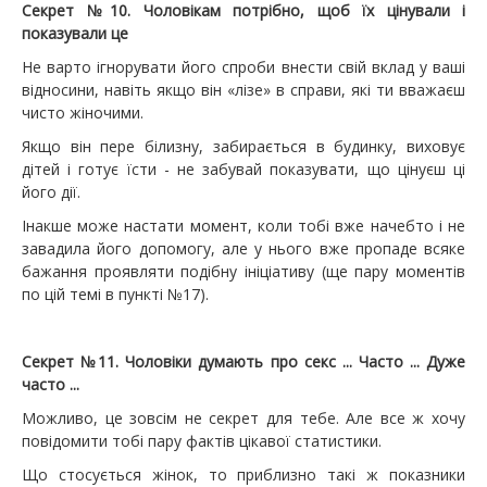
Секрет №10. Чоловікам потрібно, щоб їх цінували і
показували це
Не варто ігнорувати його спроби внести свій вклад у ваші
відносини, навіть якщо він «лізе» в справи, які ти вважаєш
чисто жіночими.
Якщо він пере білизну, забирається в будинку, виховує
дітей і готує їсти - не забувай показувати, що цінуєш ці
його дії.
Інакше може настати момент, коли тобі вже начебто і не
завадила його допомогу, але у нього вже пропаде всяке
бажання проявляти подібну ініціативу (ще пару моментів
по цій темі в пункті №17).
Секрет №11. Чоловіки думають про секс ... Часто ... Дуже
часто ...
Можливо, це зовсім не секрет для тебе. Але все ж хочу
повідомити тобі пару фактів цікавої статистики.
Що стосується жінок, то приблизно такі ж показники