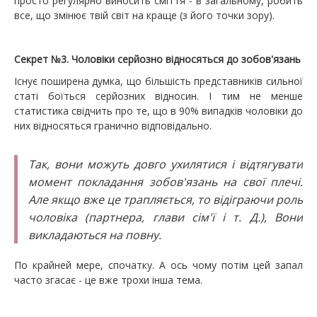
просто регулярно виносить сміття - в загальному, робить
все, що змінює твій світ на краще (з його точки зору).
Секрет №3. Чоловіки серйозно відносяться до зобов'язань
Існує поширена думка, що більшість представників сильної
статі боїться серйозних відносин. І тим не менше
статистика свідчить про те, що в 90% випадків чоловіки до
них відносяться гранично відповідально.
Так, вони можуть довго ухилятися і відтягувати
момент покладання зобов'язань на свої плечі.
Але якщо вже це трапляється, то відіграючи роль
чоловіка (партнера, глави сім'ї і т. Д.), Вони
викладаються на повну.
По крайней мере, спочатку. А ось чому потім цей запал
часто згасає - це вже трохи інша тема.