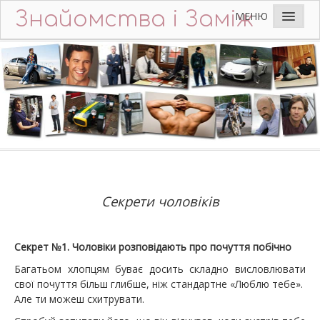
Знайомства і Заміж
МЕНЮ
Головна
Додати анкету
Що пишуть чоловіки
Ідеальний чоловік
Питання та відповіді
Поради
Секрети чоловіків
Контакти
Секрет №1. Чоловіки розповідають про почуття побічно
Багатьом хлопцям буває досить складно висловлювати
свої почуття більш глибше, ніж стандартне «Люблю тебе».
Але ти можеш схитрувати.