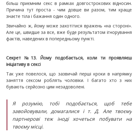
більш приємним секс в рамках довгострокових відносин.
Причина тут проста - чим довше ви разом, тим краще
знаєте тіла і бажання один одного.
Звичайно ж, йому може захотітися вражень «на стороні».
Але це, швидше за все, вже буде результатом ігнорування
фактів, наведених в попередньому пункті.
Секрет №13. Йому подобається, коли ти проявляєш
ініціативу в сексі
Так уже повелося, що зазвичай перші кроки в напрямку
заняття сексом роблять чоловіки. І багато хто з них
бувають серйозно цим незадоволені.
Я розумію, тобі подобається, щоб тебе
завойовували, домагалися і т. Д. Але твоєму
партнерові теж іноді хочеться побувати на
твоєму місці.