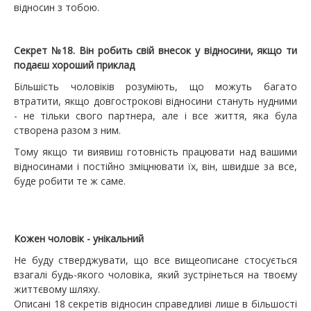
відносин з тобою.
Секрет №18. Він робить свій внесок у відносини, якщо ти
подаєш хороший приклад
Більшість чоловіків розуміють, що можуть багато
втратити, якщо довгострокові відносини стануть нудними
- не тільки свого партнера, але і все життя, яка була
створена разом з ним.
Тому якщо ти виявиш готовність працювати над вашими
відносинами і постійно зміцнювати їх, він, швидше за все,
буде робити те ж саме.
Кожен чоловік - унікальний
Не буду стверджувати, що все вищеописане стосується
взагалі будь-якого чоловіка, який зустрінеться на твоєму
життєвому шляху.
Описані 18 секретів відносин справедливі лише в більшості