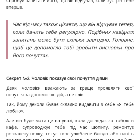
Спробуй запитати його, що він відчував, коли зустрів тебе
вперше.
Час від часу також цікався, що він відчуває тепер,
коли бачить тебе регулярно. Подібних навідних
запитань може бути скільки завгодно. Головне,
щоб це допомогло тобі зробити висновки про
його почуттях.
Секрет №2. Чоловік показує свої почуття діями
Деякі чоловіки вважають за краще проявляти свої
почуття за допомогою дій, а не слів.
Так, йому деколи буває складно видавити з себе «Я тебе
люблю».
Але він буде мати це на увазі, коли доглядає за тобою в
кафе, супроводжує тебе під час шопінгу, ремонтує
розвалену полку, готує твоє улюблене блюдо або навіть